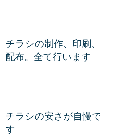
りましょう！ お客様のご要望をお聞きして理想
のチラシをご提案いたします。 まずはお気軽に
お問い合わせください。 S・J・PLUS（エス・
ジェー・プラス）株式会社 お問い合わせ専用ダ
イヤル TEL 080-2816-6564...
チラシの制作、印刷、
配布。全て行います
S.J.PLUSにチラシをお任せすれば、すべて当社
で完結します。 時間の節約とコストダウンに繋
がります。 まずはお気軽にお問い合わせくださ
い。 S・J・PLUS（エス・ジェー・プラス）株
式会社 お問い合わせ専用ダイヤル TEL 080-
2816-6564 〒980-0014...
チラシの安さが自慢で
す