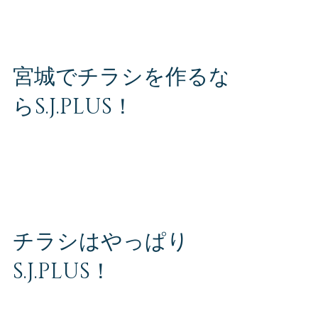
にお問い合わせください。 S・J・PLUS（エ
ス・ジェー・プラス）株式会社 お問い合わせ専
用ダイヤル TEL 080-2816-6564 〒980-0014...
宮城でチラシを作るな
らS.J.PLUS！
宮城県内でチラシの作成、配布を考えている方
はぜひ一度ご相談ください！ 価格もスピードも
自信があります！ まずはお気軽にお問い合わせ
ください。 S・J・PLUS（エス・ジェー・プラ
ス）株式会社 お問い合わせ専用ダイヤル TEL
080-2816-6564 〒980-0014...
チラシはやっぱり
S.J.PLUS！
チラシのあらゆるお困りごとはS.J.PLUSにお任
せください！ お客様のご要望に精一杯お応え致