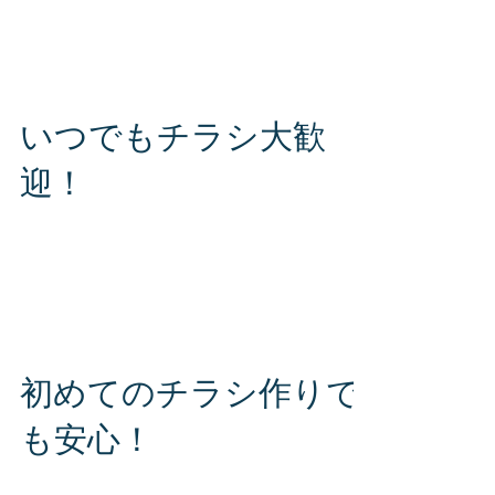
します。 まずはお気軽にお問い合わせくださ
い。 S・J・PLUS（エス・ジェー・プラス）株
式会社 お問い合わせ専用ダイヤル TEL 080-
2816-6564 〒980-0014...
いつでもチラシ大歓
迎！
チラシ作りをトータルサポート！ チラシのご相
談、いつでも承ります。 まずはお気軽にお問い
合わせください。 S・J・PLUS（エス・ジェ
ー・プラス）株式会社 お問い合わせ専用ダイヤ
ル TEL 080-2816-6564 〒980-0014...
初めてのチラシ作りで
も安心！
当社のチラシのプロと一緒に素敵なチラシを作