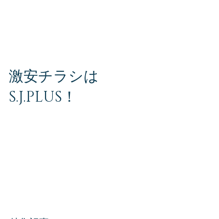
当社はチラシの価格に力を入れております！ ぜ
ひ一度、お見積りだけでもお聞きください。 ま
ずはお気軽にお問い合わせください。 S・J・
PLUS（エス・ジェー・プラス）株式会社 お問
い合わせ専用ダイヤル TEL 080-2816-6564 〒
980-0014...
激安チラシは
S.J.PLUS！
チラシの安さに自信があります！ 宮城県、仙台
市内でのチラシのことならお任せください！ ま
ずはお気軽にお問い合わせください。 S・J・
PLUS（エス・ジェー・プラス）株式会社 お問
い合わせ専用ダイヤル TEL 080-2816-6564 〒
980-0014...