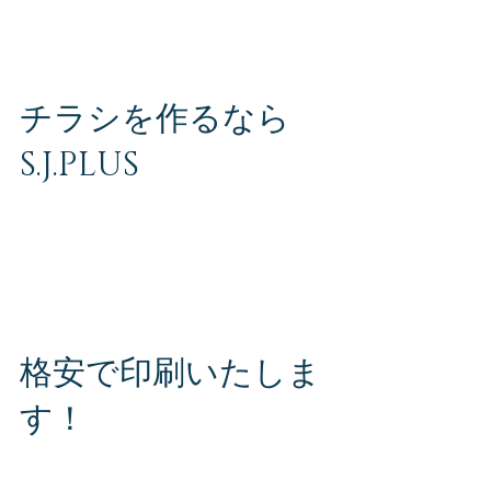
て行うのでコストも抑えられます。 まずはお気
軽にお問い合わせください。 S・J・PLUS（エ
ス・ジェー・プラス）株式会社 お問い合わせ専
用ダイヤル TEL 080-2816-6564...
チラシを作るなら
S.J.PLUS
チラシ作りが初めてのお客様も大歓迎！ チラシ
の疑問、なんでもお聞きください。 まずはお気
軽にお問い合わせください。 S・J・PLUS（エ
ス・ジェー・プラス）株式会社 お問い合わせ専
用ダイヤル TEL 080-2816-6564 〒980-0014...
格安で印刷いたしま
す！
チラシをはじめとし、名刺、ポスター、ハガ
キ、のぼりなど様々な商品取り揃えておりま