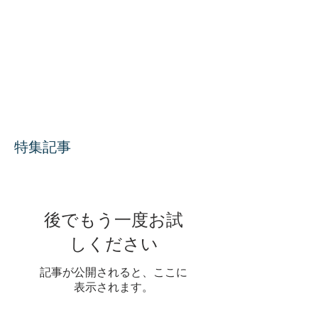
さらにお客様のご要望に応えれるよう頑張りま
す！ 2022年も宜しくお願い致します。 S・J・
PLUS（エス・ジェー・プラス）株式会社 お問
い合わせ専用ダイヤル TEL 080-2816-6564 〒
980-0014...
特集記事
後でもう一度お試
しください
記事が公開されると、ここに
表示されます。