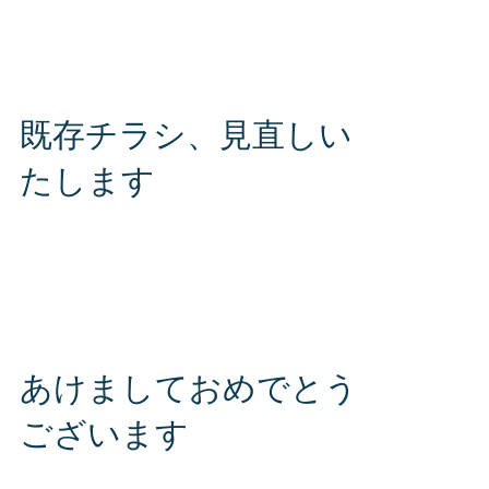
す。 どの商品も安く、素早くお作り致します！
まずはお気軽にお問い合わせください。 S・J・
PLUS（エス・ジェー・プラス）株式会社 お問
い合わせ専用ダイヤル TEL 080-2816-6564...
既存チラシ、見直しい
たします
新年ということで心機一転、既存チラシの見直
し、リニューアルなどいかがでしょうか。 素早
く対応いたします。 まずはお気軽にお問い合わ
せください。 S・J・PLUS（エス・ジェー・プ
ラス）株式会社 お問い合わせ専用ダイヤル
TEL 080-2816-6564 〒980-0014...
あけましておめでとう
ございます
新年あけましておめでとうございます。 本年も