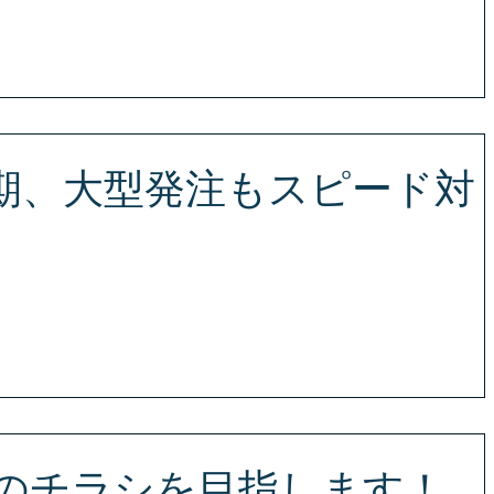
挑戦！ まずはお気軽にお問い合わせください！ S・J・PLUS （エス・
ヤル TEL 080-2816-6564 〒980-0014 宮城県仙台市青葉
ートⅡ 3F
期、大型発注もスピード対
お気軽にお問い合わせください！ S・J・PLUS （エス・ジェー・
EL 080-2816-6564 〒980-0014 宮城県仙台市青葉区国分町3
3F
%のチラシを目指します！