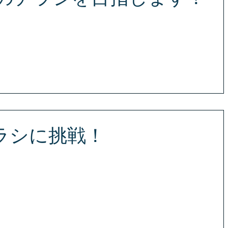
応致します！ まずはお気軽にお問い合わせください！ S・J・PLU
せ専用ダイヤル TEL 080-2816-6564 〒980-0014 宮城県
スウィートコートⅡ 3F
ラシに挑戦！
を目指した格安チラシ！安いだけではありません、高品質で親切対
るチラシ、パンフレット、フライヤー、新聞折込チラシなら、業界最
! まずはお気軽にお問い合わせください！ S・J・PLUS...