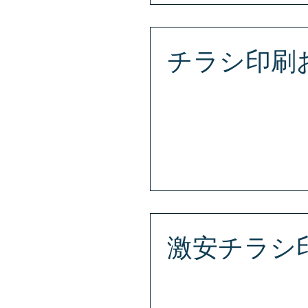
チラシ印刷
短納期、大型発注もスピード対
（エス・ジェー・プラス） お問い合わ
市青葉区国分町3丁目11-17 
激安チラシ印刷
ネットには負けません！ まずは
ラス） お問い合わせ専用ダイヤル T