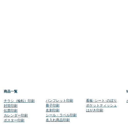
商品一覧
​パンフレット印刷
​看板･シート･のぼり
​チラシ（輪転）印刷
冊子印刷
ポケットティッシュ
封筒印刷
名刺印刷
​はがき印刷
伝票印刷
シール・ラベル印刷
​カレンダー印刷
​名入れ商品印刷
​ポスター印刷