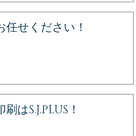
お任せください！
応致します！ まずはお気軽にお問い合わせください！ S・J・PLU
せ専用ダイヤル TEL 080-2816-6564 〒980-0014 宮城県
スウィートコートⅡ 3F
はS.J.PLUS！
お気軽にお問い合わせください！ S・J・PLUS （エス・ジェー・
EL 080-2816-6564 〒980-0014 宮城県仙台市青葉区国分町3