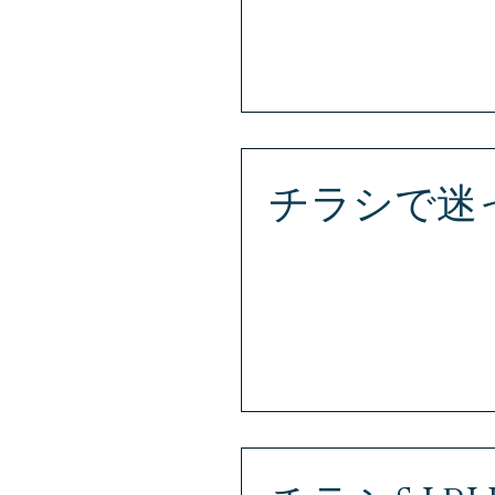
目11-17 スウィートコートⅡ 
チラシで迷った
お客様のあらゆる要望に応え
さい！ S・J・PLUS （エス・
980-0014 宮城県仙台市青葉区国