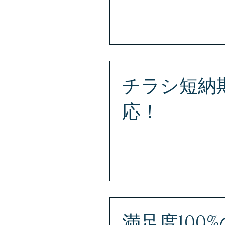
S.J.PLUSでは安さの限界に
ェー・プラス） お問い合わせ専用ダイ
分町3丁目11-17 スウィートコ
チラシ短納
応！
チラシ作成お急ぎの方はまずは
ラス） お問い合わせ専用ダイヤル T
目11-17 スウィートコートⅡ 
満足度100