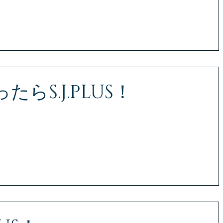
3F
らS.J.PLUS！
るため、様々なご提案を致します！ まずはお気軽にお問い合わせく
ジェー・プラス） お問い合わせ専用ダイヤル TEL 080-2816-6564 
分町3丁目11-17...