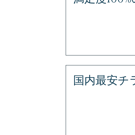
短納期、大型発注もスピード対
（エス・ジェー・プラス） お問い合わ
市青葉区国分町3丁目11-17 
国内最安チ
徹底した価格調査で国内最安
応！ 効くチラシ、反響の出
値プラス安心対応のS.J.PLUS