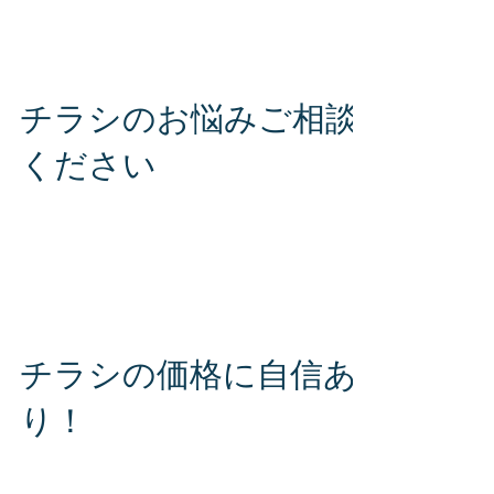
します。 まずはお気軽にお問い合わせくださ
い。 S・J・PLUS（エス・ジェー・プラス）株
式会社 お問い合わせ専用ダイヤル TEL 080-
2816-6564 〒980-0014...
チラシのお悩みご相談
ください
チラシを作りたいけどそもそもどのようなチラ
シがいいのか、サイズやデザインはどうしたら
いいのか…など、チラシに関するお悩みがござ
いましたらぜひご相談ください！ まずはお気軽
にお問い合わせください。 S・J・PLUS（エ
ス・ジェー・プラス）株式会社 お問い合わせ専
用ダイヤル...
チラシの価格に自信あ
り！
S.J.PLUSはチラシの安さを追求！ 格安でチラシ
をお作り致します！ まずはお気軽にお問い合わ