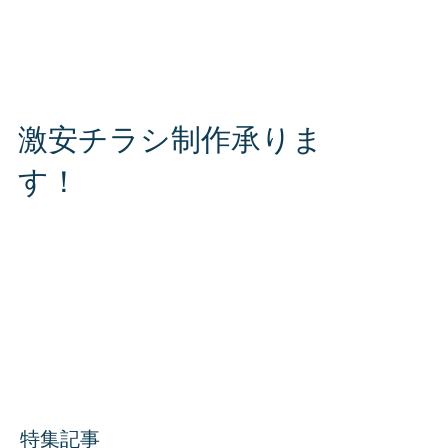
致します。 まずはお気軽にお問い合わせくださ
い！ S・J・PLUS（エス・ジェー・プラス）株
式会社 お問い合わせ専用ダイヤル TEL 080-
2816-6564 〒980-0014 宮城県仙台市青葉区国分
町3丁目11-17...
激安チラシ制作承りま
す！
驚きの価格と確かな品質でチラシをお作り致し
ます！ まずはお気軽にお問い合わせください。
S・J・PLUS （エス・ジェー・プラス） お問い
合わせ専用ダイヤル TEL 080-2816-6564 〒
980-0014 宮城県仙台市青葉区国分町3丁目11-
17 スウィートコートⅡ 3F
特集記事