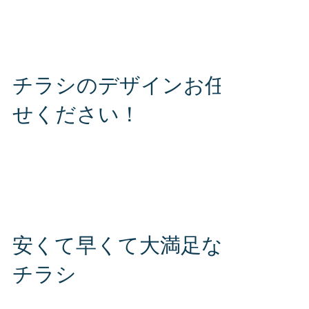
せください。 S・J・PLUS（エス・ジェー・プ
ラス）株式会社 お問い合わせ専用ダイヤル
TEL 080-2816-6564 〒980-0014...
チラシのデザインお任
せください！
既存のチラシデザインの見直し、リニューアル
ぜひご相談ください！ もちろん新規のチラシ制
作も承ります！ まずはお気軽にお問い合わせく
ださい。 S・J・PLUS（エス・ジェー・プラ
ス）株式会社 お問い合わせ専用ダイヤル TEL
080-2816-6564 〒980-0014...
安くて早くて大満足な
チラシ
チラシならお任せください！すぐにお見積もり