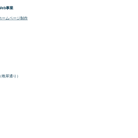
Web事業
​ホームページ制作
号（晩翠通り）