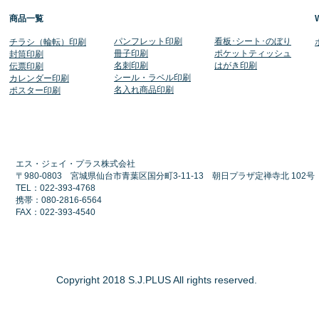
商品一覧
​パンフレット印刷
​看板･シート･のぼり
​チラシ（輪転）印刷
冊子印刷
ポケットティッシュ
封筒印刷
名刺印刷
​はがき印刷
伝票印刷
シール・ラベル印刷
​カレンダー印刷
​名入れ商品印刷
​ポスター印刷
エス・ジェイ・プラス株式会社
〒980-0803 宮城県仙台市青葉区国分町3-11-13 朝日プラザ定禅寺北 102
TEL：022-393-4768
​携帯：080-2816-6564
FAX：022-393-4540
Copyright 2018 S.J.PLUS All rights reserved.