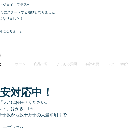
・ジェイ・プラスへ
て、新たにスタートする運びとなりました！
社になりました！
会社になりました！
ホーム
商品一覧
よくある質問
会社概要
スタッフ紹
激安対応中！
プラスにお任せください。
ット、はがき、DM、
少部数から数十万部の大量印刷まで
ェープラスへ。