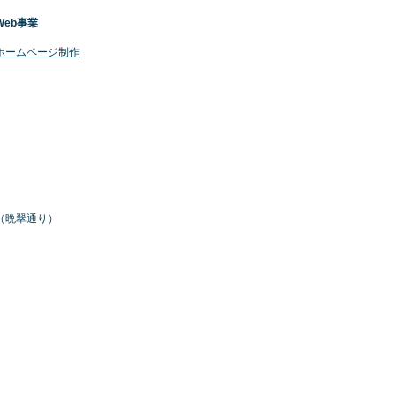
Web事業
​ホームページ制作
号（晩翠通り）