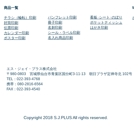
商品一覧
​パンフレット印刷
​看板･シート･のぼり
​チラシ（輪転）印刷
冊子印刷
ポケットティッシュ
封筒印刷
名刺印刷
​はがき印刷
伝票印刷
シール・ラベル印刷
​カレンダー印刷
​名入れ商品印刷
​ポスター印刷
エス・ジェイ・プラス株式会社
〒980-0803 宮城県仙台市青葉区国分町3-11-13 朝日プラザ定禅寺北 102
TEL：022-393-4768
​携帯：080-2816-6564
FAX：022-393-4540
Copyright 2018 S.J.PLUS All rights reserved.