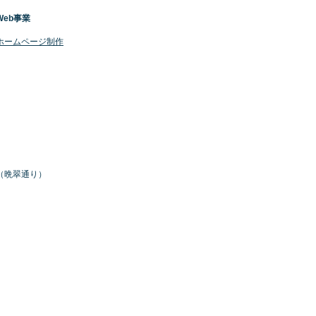
Web事業
​ホームページ制作
号（晩翠通り）