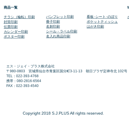
商品一覧
​パンフレット印刷
​看板･シート･のぼり
​チラシ（輪転）印刷
冊子印刷
ポケットティッシュ
封筒印刷
名刺印刷
​はがき印刷
伝票印刷
シール・ラベル印刷
​カレンダー印刷
​名入れ商品印刷
​ポスター印刷
エス・ジェイ・プラス株式会社
〒980-0803 宮城県仙台市青葉区国分町3-11-13 朝日プラザ定禅寺北 102
TEL：022-393-4768
​携帯：080-2816-6564
FAX：022-393-4540
Copyright 2018 S.J.PLUS All rights reserved.