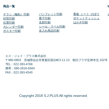
商品一覧
​パンフレット印刷
​看板･シート･のぼり
​チラシ（輪転）印刷
冊子印刷
ポケットティッシュ
封筒印刷
名刺印刷
​はがき印刷
伝票印刷
シール・ラベル印刷
​カレンダー印刷
​名入れ商品印刷
​ポスター印刷
エス・ジェイ・プラス株式会社
〒980-0803 宮城県仙台市青葉区国分町3-11-13 朝日プラザ定禅寺北 102
TEL：022-393-4768
​携帯：080-2816-6564
FAX：022-393-4540
Copyright 2018 S.J.PLUS All rights reserved.