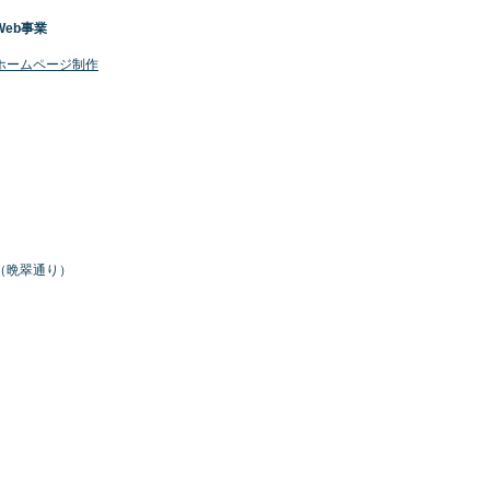
Web事業
​ホームページ制作
号（晩翠通り）